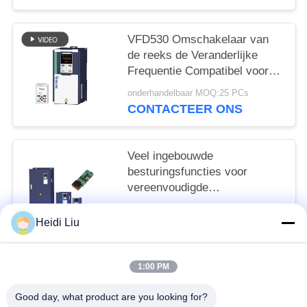
VFD530 Omschakelaar van
de reeks de Veranderlijke
Frequentie Compatibel voor
IM en PMSM
onderhandelbaar MOQ:25 PCs
CONTACTEER ONS
Veel ingebouwde
besturingsfuncties voor
vereenvoudigde
automatisering en
onderhandelbaar MOQ:1
procesoptimalisatie
Heidi Liu
CONTACTEER ONS
1:00 PM
populaire categorieën
Alle
Good day, what product are you looking for?