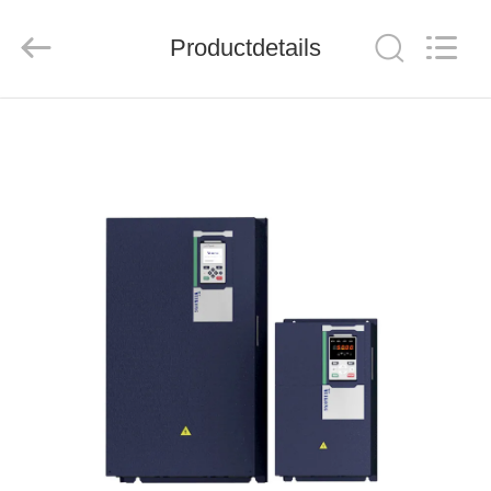
Shenzhen
Veikong
Electric
Co.,
Productdetails
Ltd..
All
Rights
Reserved.
HUIS
PRODUCTEN
ONGEVEER
ONS
FABRIEKSREIS
KWALITEITSCONTROLE