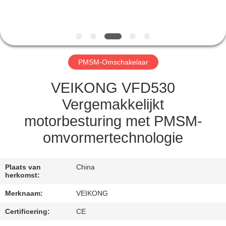
CONTACTEER
ONS
NIEUWS
PMSM-Omschakelaar
VERZOEK
VEIKONG VFD530
OM EEN
Vergemakkelijkt
CITAAT
motorbesturing met PMSM-
omvormertechnologie
SITEMAP
Plaats van
China
PRIVACYBELEID
herkomst:
Merknaam:
VEIKONG
Certificering:
CE