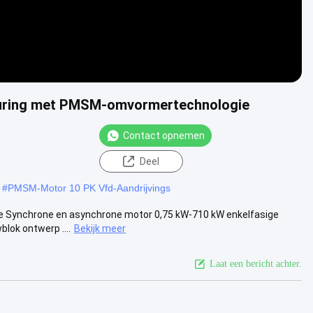
uring met PMSM-omvormertechnologie
Contact opnemen
Deel
#
PMSM-Motor 10 PK Vfd-Aandrijvings
se Synchrone en asynchrone motor 0,75 kW-710 kW enkelfasige
lok ontwerp ....
Bekijk meer
Laat een bericht achter.