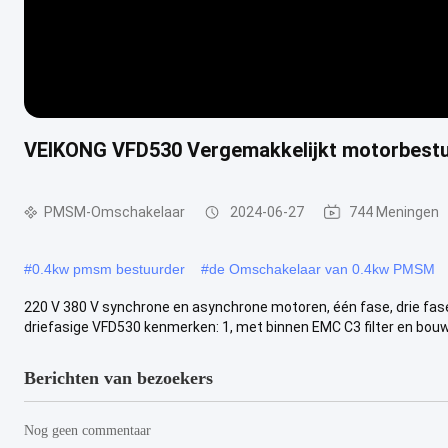
VEIKONG VFD530 Vergemakkelijkt motorbest
PMSM-Omschakelaar
2024-06-27
744 Meningen
#
0.4kw pmsm bestuurder
#
de Omschakelaar van 0.4kw PMSM
220 V 380 V synchrone en asynchrone motoren, één fase, drie fa
driefasige VFD530 kenmerken: 1, met binnen EMC C3 filter en bouwb
Berichten van bezoekers
Nog geen commentaar