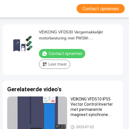
Contact opnemen
VEIKONG VFD530 Vergemakkelijkt
motorbesturing met PMSM-
omvormertechnologie
Contact opnemen
Leer meer
Gerelateerde video's
VEIKONG VFD510 IP55
Vector Control Inverter
met permanente
magneet synchrone
motoren
PMSM-Omschakelaar
01:23
2025-07-22