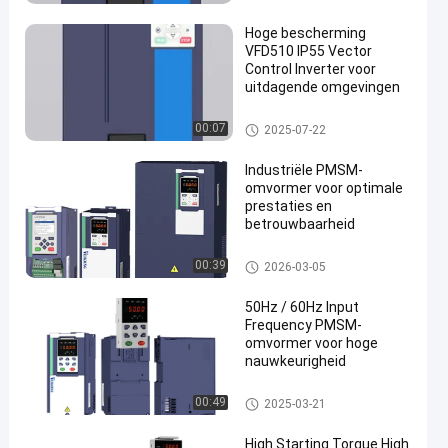
Hoge bescherming
VFD510 IP55 Vector
Control Inverter voor
uitdagende omgevingen
PMSM-Omschakelaar
00:07
2025-07-22
Industriële PMSM-
omvormer voor optimale
prestaties en
betrouwbaarheid
PMSM-Omschakelaar
00:39
2026-03-05
50Hz / 60Hz Input
Frequency PMSM-
omvormer voor hoge
nauwkeurigheid
PMSM-Omschakelaar
00:49
2025-03-21
High Starting Torque High