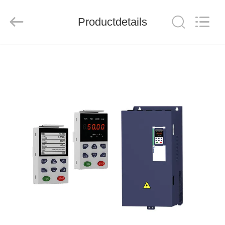
Shenzhen
Veikong
Electric
Co.,
Productdetails
Ltd..
All
Rights
Reserved.
HUIS
PRODUCTEN
ONGEVEER
ONS
FABRIEKSREIS
KWALITEITSCONTROLE