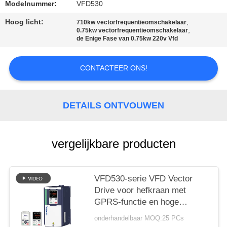
Modelnummer:
VFD530
Hoog licht:
,
710kw vectorfrequentieomschakelaar
,
0.75kw vectorfrequentieomschakelaar
de Enige Fase van 0.75kw 220v Vfd
CONTACTEER ONS!
DETAILS ONTVOUWEN
vergelijkbare producten
VFD530-serie VFD Vector
Drive voor hefkraan met
GPRS-functie en hoge
capaciteit
onderhandelbaar MOQ:25 PCs