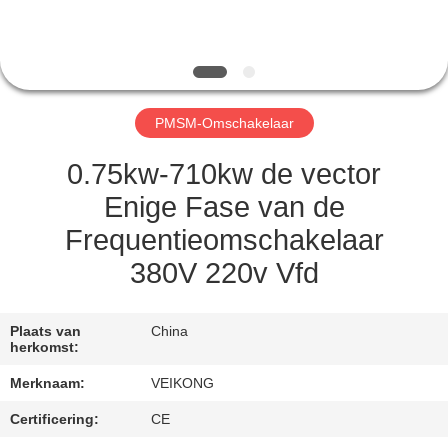
CONTACTEER
ONS
NIEUWS
PMSM-Omschakelaar
VERZOEK
0.75kw-710kw de vector
OM EEN
Enige Fase van de
CITAAT
Frequentieomschakelaar
380V 220v Vfd
SITEMAP
Plaats van
China
PRIVACYBELEID
herkomst:
Merknaam:
VEIKONG
Certificering:
CE