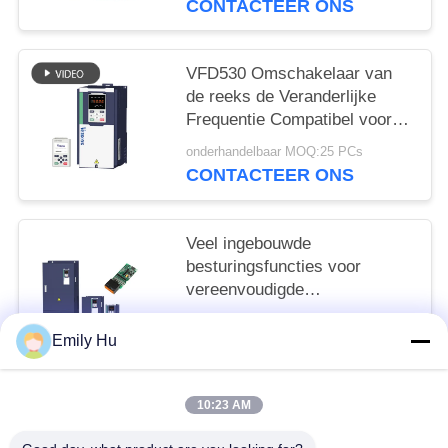
CONTACTEER ONS
VFD530 Omschakelaar van
de reeks de Veranderlijke
Frequentie Compatibel voor
IM en PMSM
onderhandelbaar MOQ:25 PCs
CONTACTEER ONS
Veel ingebouwde
besturingsfuncties voor
vereenvoudigde
automatisering en
onderhandelbaar MOQ:1
procesoptimalisatie
Emily Hu
CONTACTEER ONS
10:23 AM
populaire categorieën
Alle