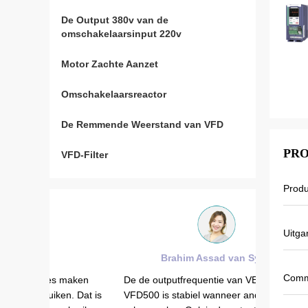
De Output 380v van de
omschakelaarsinput 220v
Motor Zachte Aanzet
Omschakelaarsreactor
De Remmende Weerstand van VFD
PRO
VFD-Filter
Prod
Uitga
Brahim Assad van Syrië
Comm
 maken
De de outputfrequentie van VEIKONG
Omschake
n. Dat is
VFD500 is stabiel wanneer anderen
zonnepom