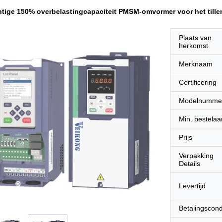
tige 150% overbelastingcapaciteit PMSM-omvormer voor het tille
Plaats van
herkomst
Merknaam
Certificering
Modelnumme
Min. bestelaa
Prijs
Verpakking
Details
Levertijd
Betalingscond