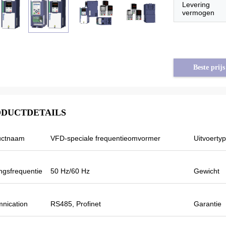
Levering
vermogen
Beste prijs
DUCTDETAILS
uctnaam
VFD-speciale frequentieomvormer
Uitvoerty
ngsfrequentie
50 Hz/60 Hz
Gewicht
Tayfun van Turkije
nication
RS485, Profinet
Garantie
laar van de Veikong is de
p werkelijk in zeer goede