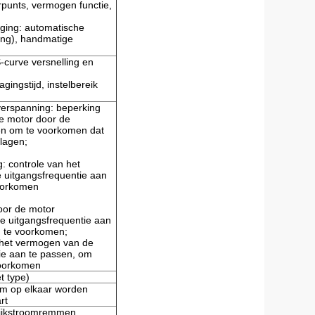
erpunts, vermogen functie,
ging: automatische
ling), handmatige
-curve versnelling en
gingstijd, instelbereik
overspanning: beperking
e motor door de
en om te voorkomen dat
lagen;
: controle van het
 uitgangsfrequentie aan
oorkomen
oor de motor
 uitgangsfrequentie aan
 te voorkomen;
 het vermogen van de
ie aan te passen, om
voorkomen
t type)
rem op elkaar worden
rt
ijkstroomremmen