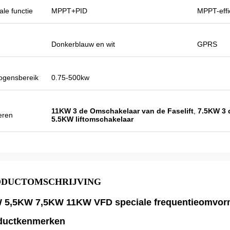
 en wij bereidden ook sommige
ale functie
MPPT+PID
MPPT-effi
roducten voor tentoonstelling
 gaan nieuwe orden spoedig
rig jaar was er slechts één
Donkerblauw en wit
GPRS
nt en dit jaar, zijn er meer dan 8.
 van hen verkopen slechts
ogensbereik
0.75-500kw
11KW 3 de Omschakelaar van de Faselift
,
7.5KW 3 
eren
5.5KW liftomschakelaar
ODUCTOMSCHRIJVING
 5,5KW 7,5KW 11KW VFD speciale frequentieomvorme
ductkenmerken