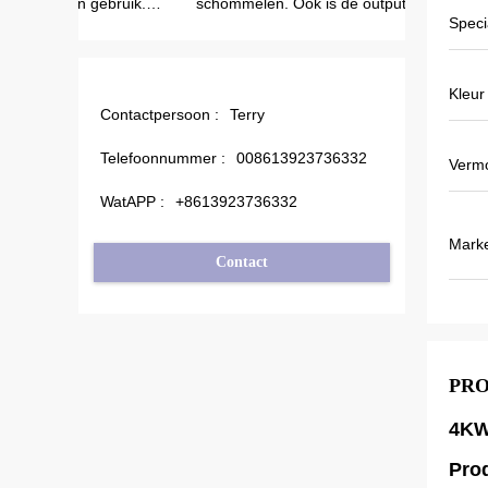
ebruik.
schommelen. Ook is de outputstroom
kwaliteit
Speci
minder dan anderen, daarom
promotiep
outputfrequentie ook hoger zijn wat meer
voor. Wij
energie kan besparen.
maken. Vo
Kleur
lokale age
Contactpersoon :
Terry
Sommigen
Veikong!
Telefoonnummer :
008613923736332
Verm
WatAPP :
+8613923736332
Mark
Contact
PR
4KW
Pro