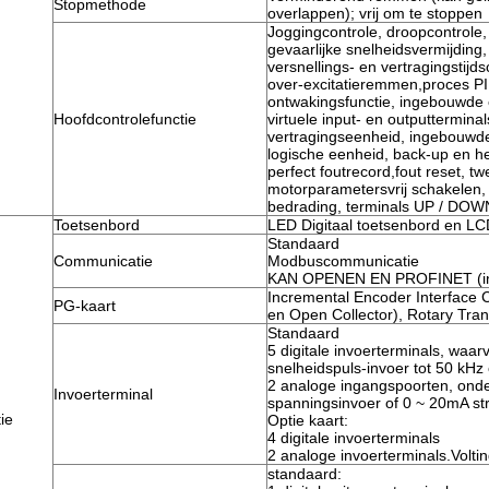
Stopmethode
overlappen); vrij om te stoppen
Joggingcontrole, droopcontrole, 
gevaarlijke snelheidsvermijding,
versnellings- en vertragingstijd
over-excitatieremmen,proces PI
ontwakingsfunctie, ingebouwde
Hoofdcontrolefunctie
virtuele input- en outputtermin
vertragingseenheid, ingebouwde
logische eenheid, back-up en h
perfect foutrecord,fout reset, t
motorparametersvrij schakelen,
bedrading, terminals UP / DOW
Toetsenbord
LED Digitaal toetsenbord en LC
Standaard
Communicatie
Modbuscommunicatie
KAN OPENEN EN PROFINET (in 
Incremental Encoder Interface C
PG-kaart
en Open Collector), Rotary Tra
Standaard
5 digitale invoerterminals, waa
snelheidspuls-invoer tot 50 kHz
2 analoge ingangspoorten, ond
Invoerterminal
spanningsinvoer of 0 ~ 20mA st
ie
Optie kaart:
4 digitale invoerterminals
2 analoge invoerterminals.Volti
standaard: