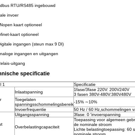
odbus RTU/RS485 ingebouwd
tale invoer
Nopen kaart optioneel
ofinet-kaart optioneel
Digitale ingangen (steun max 9 DI)
Analoge ingangen en uitgangen
Relais-uitgang
nische specificatie
l 1
Specificatie
1fase/3fase 220V: 200V240V
Inlaatspanning
3 fasen 380V-480V:380V480V
r
Toegelaten
-15% ∼10%
spanningsschommelingsbereik
Invoerfrequentie
50 Hz / 60 Hz,schommelingen 
Uitgangsspanning
3fase: 0 ′invoerspanning
Toepassing voor algemeen geb
ut
de nominale stroom
Overbelastingcapaciteit
Lichte belastingtoepassing: 60
nominale stroom