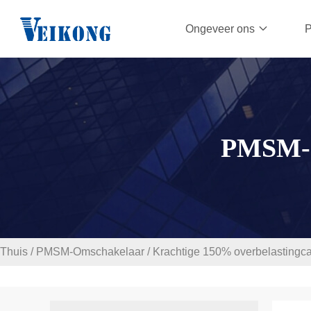
Ongeveer ons
P
PMSM
Thuis
/
PMSM-Omschakelaar
/
Krachtige 150% overbelastingca