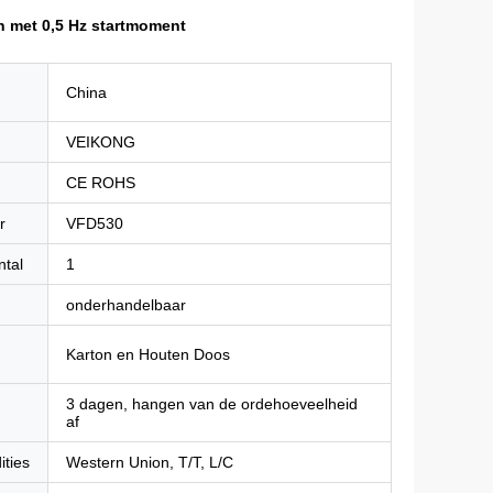
n met 0,5 Hz startmoment
China
VEIKONG
CE ROHS
r
VFD530
ntal
1
onderhandelbaar
Karton en Houten Doos
3 dagen, hangen van de ordehoeveelheid
af
ities
Western Union, T/T, L/C