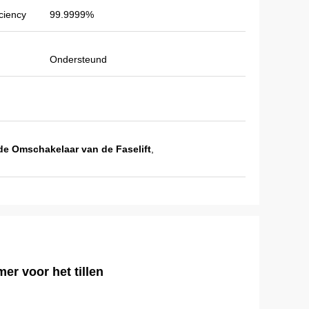
ciency
99.9999%
Ondersteund
de Omschakelaar van de Faselift
,
r voor het tillen