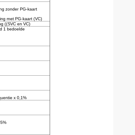
ing zonder PG-kaart
ling met PG-kaart (VC)
ing ((SVC en VC)
id 1 bedoelde
quentie x 0,1%
z5%