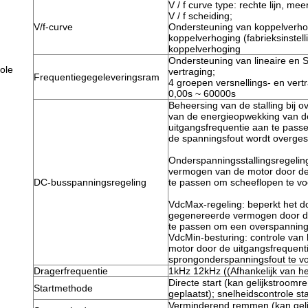
V / f curve type: rechte lijn, me
V / f scheiding;
V/f-curve
Ondersteuning van koppelverho
koppelverhoging (fabrieksinstel
koppelverhoging
Ondersteuning van lineaire en S
ole
vertraging;
Frequentiegegeleveringsram
4 groepen versnellings- en vertra
0,00s ~ 60000s
Beheersing van de stalling bij 
van de energieopwekking van d
uitgangsfrequentie aan te pass
de spanningsfout wordt overges
Onderspanningsstallingsregeling
vermogen van de motor door de
DC-busspanningsregeling
te passen om scheeflopen te v
VdcMax-regeling: beperkt het d
gegenereerde vermogen door de
te passen om een overspanning
VdcMin-besturing: controle van
motor door de uitgangsfrequent
sprongonderspanningsfout te 
Dragerfrequentie
1kHz 12kHz ((Afhankelijk van he
Directe start (kan gelijkstroom
Startmethode
geplaatst); snelheidscontrole sta
Verminderend remmen (kan gel