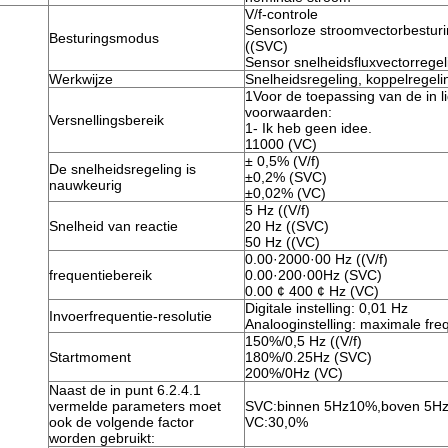
V/f-controle
Sensorloze stroomvectorbestur
Besturingsmodus
((SVC)
Sensor snelheidsfluxvectorrege
Werkwijze
Snelheidsregeling, koppelregel
1Voor de toepassing van de in l
voorwaarden:
Versnellingsbereik
1- Ik heb geen idee.
11000 (VC)
± 0,5% (V/f)
De snelheidsregeling is
±0,2% (SVC)
nauwkeurig
±0,02% (VC)
5 Hz ((V/f)
Snelheid van reactie
20 Hz ((SVC)
50 Hz ((VC)
0.00·2000·00 Hz ((V/f)
frequentiebereik
0.00·200·00Hz (SVC)
0.00 ¢ 400 ¢ Hz (VC)
Digitale instelling: 0,01 Hz
Invoerfrequentie-resolutie
Analooginstelling: maximale fre
150%/0,5 Hz ((V/f)
Startmoment
180%/0.25Hz (SVC)
200%/0Hz (VC)
Naast de in punt 6.2.4.1
vermelde parameters moet
SVC:binnen 5Hz10%,boven 5H
ook de volgende factor
VC:30,0%
worden gebruikt: