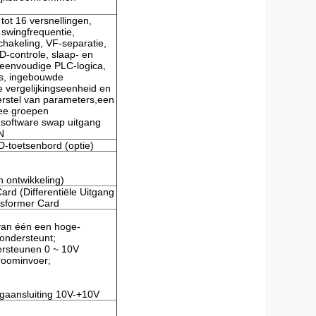
tot 16 versnellingen,
 swingfrequentie,
schakeling, VF-separatie,
D-controle, slaap- en
 eenvoudige PLC-logica,
als, ingebouwde
 vergelijkingseenheid en
erstel van parameters,een
wee groepen
 software swap uitgang
N
D-toetsenbord (optie)
ontwikkeling)
ard (Differentiële Uitgang
nsformer Card
rvan één een hoge-
 ondersteunt;
ersteunen 0 ~ 10V
roominvoer;
ngaansluiting 10V-+10V