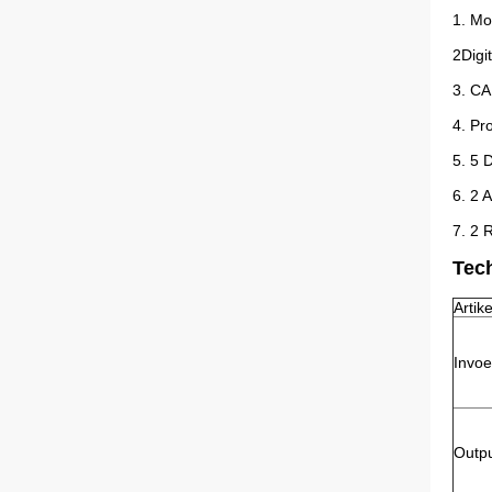
1. M
2Digi
3. CA
4. Pr
5. 5 
6. 2 
7. 2 
Tech
Artike
Invoe
Outp