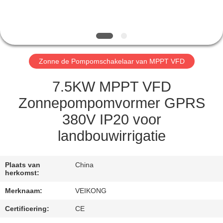
CONTACTEER
ONS
NIEUWS
Zonne de Pompomschakelaar van MPPT VFD
VERZOEK
7.5KW MPPT VFD
OM EEN
Zonnepompomvormer GPRS
CITAAT
380V IP20 voor
landbouwirrigatie
SITEMAP
Plaats van
China
PRIVACYBELEID
herkomst:
Merknaam:
VEIKONG
Certificering:
CE