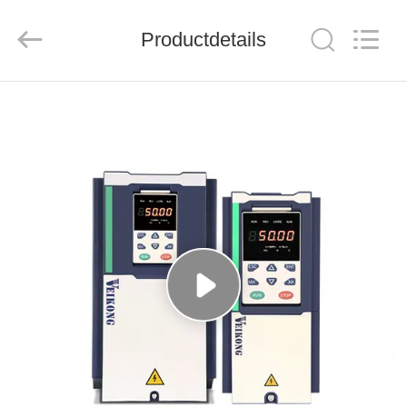
Shenzhen
Veikong
Electric
Co.,
Productdetails
Ltd..
All
Rights
Reserved.
HUIS
PRODUCTEN
ONGEVEER
ONS
FABRIEKSREIS
KWALITEITSCONTROLE