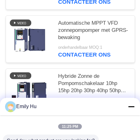
CONTACTEER ONS
Automatische MPPT VFD
zonnepompomper met GPRS-
bewaking
onderhandelbaar MOQ:1
CONTACTEER ONS
Hybride Zonne de
Pompomschakelaar 10hp
15hp 20hp 30hp 40hp 50hp
van MPPT VFD
onderhandelbaar MOQ:1
Emily Hu
CONTACTEER ONS
11:25 PM
populaire categorieën
Alle