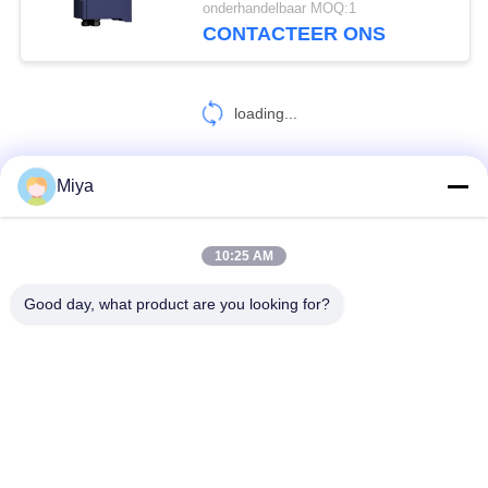
onderhandelbaar MOQ:1
CONTACTEER ONS
loading...
Miya
CONTACTEER ONS!
10:25 AM
populaire categorieën
Alle
Good day, what product are you looking for?
Omvormer Voor Zonnepompen
3 Omschakelaar Van De Fase De Zonnepomp
Zonne De Pompomschakelaar Van MPPT VFD
Het Zonnecontrolemechanisme Van De Waterpomp
Veranderlijke De Frequentieaandrijving Van VFD
Veranderlijke Frequentieomschakelaars