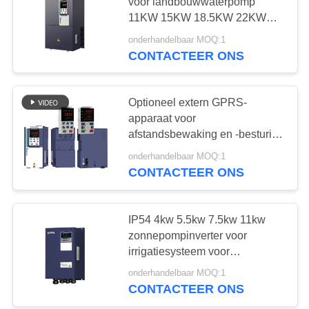
voor landbouwwaterpomp
11KW 15KW 18.5KW 22KW
30KW
onderhandelbaar MOQ:1
CONTACTEER ONS
Optioneel extern GPRS-
apparaat voor
afstandsbewaking en -besturing
voor MPPT VFD-
onderhandelbaar MOQ:1
zonnepompomper
CONTACTEER ONS
IP54 4kw 5.5kw 7.5kw 11kw
zonnepompinverter voor
irrigatiesysteem voor
landbouwbedrijven met MPPT
onderhandelbaar MOQ:1
CONTACTEER ONS