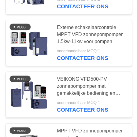
CONTACTEER
CONTACTEER ONS
ONS
Externe schakelaarcontrole
NIEUWS
MPPT VFD zonnepompomper
1.5kw-11kw voor pompen
VERZOEK
onderhandelbaar MOQ:1
CONTACTEER ONS
OM EEN
CITAAT
VEIKONG VFD500-PV
zonnepompomper met
SITEMAP
gemakkelijke bediening en
droogloopbescherming
onderhandelbaar MOQ:1
PRIVACYBELEID
CONTACTEER ONS
MPPT VFD zonnepompomper