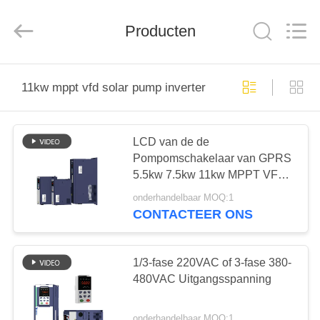
Shenzhen
Veikong
Electric
Co.,
Producten
Ltd..
All
Rights
Reserved.
HUIS
11kw mppt vfd solar pump inverter
PRODUCTEN
LCD van de de
Pompomschakelaar van GPRS
ONGEVEER
5.5kw 7.5kw 11kw MPPT VFD
ONS
Zonnetoetsenbordpid Functie
onderhandelbaar MOQ:1
CONTACTEER ONS
FABRIEKSREIS
1/3-fase 220VAC of 3-fase 380-
KWALITEITSCONTROLE
480VAC Uitgangsspanning
onderhandelbaar MOQ:1