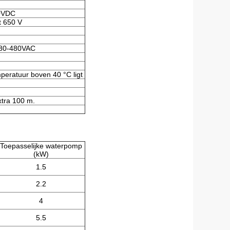
0VDC
t 650 V
380-480VAC
mperatuur boven 40 °C ligt
tra 100 m.
Toepasselijke waterpomp
(kW)
1.5
2.2
4
5.5