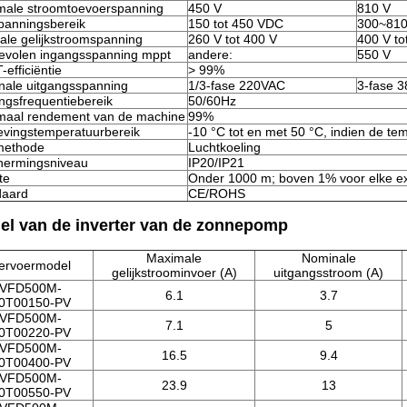
male stroomtoevoerspanning
450 V
810 V
panningsbereik
150 tot 450 VDC
300~81
le gelijkstroomspanning
260 V tot 400 V
400 V to
evolen ingangsspanning mppt
andere:
550 V
efficiëntie
> 99%
nale uitgangsspanning
1/3-fase 220VAC
3-fase 
ngsfrequentiebereik
50/60Hz
maal rendement van de machine
99%
vingstemperatuurbereik
-10 °C tot en met 50 °C, indien de te
methode
Luchtkoeling
hermingsniveau
IP20/IP21
te
Onder 1000 m; boven 1% voor elke ex
daard
CE/ROHS
el van de inverter van de zonnepomp
Maximale
Nominale
ervoermodel
gelijkstroominvoer (A)
uitgangsstroom (A)
VFD500M-
6.1
3.7
0T00150-PV
VFD500M-
7.1
5
0T00220-PV
VFD500M-
16.5
9.4
0T00400-PV
VFD500M-
23.9
13
0T00550-PV