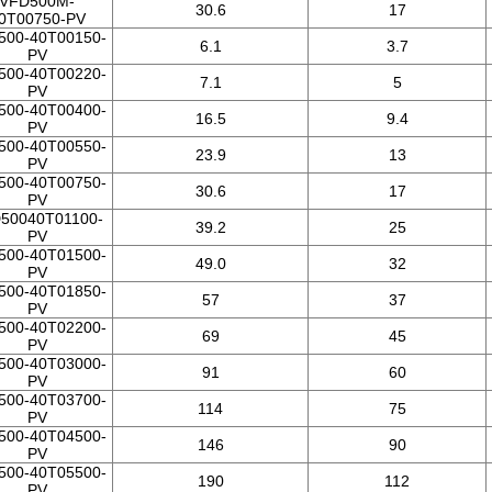
VFD500M-
30.6
17
0T00750-PV
500-40T00150-
6.1
3.7
PV
500-40T00220-
7.1
5
PV
500-40T00400-
16.5
9.4
PV
500-40T00550-
23.9
13
PV
500-40T00750-
30.6
17
PV
50040T01100-
39.2
25
PV
500-40T01500-
49.0
32
PV
500-40T01850-
57
37
PV
500-40T02200-
69
45
PV
500-40T03000-
91
60
PV
500-40T03700-
114
75
PV
500-40T04500-
146
90
PV
500-40T05500-
190
112
PV