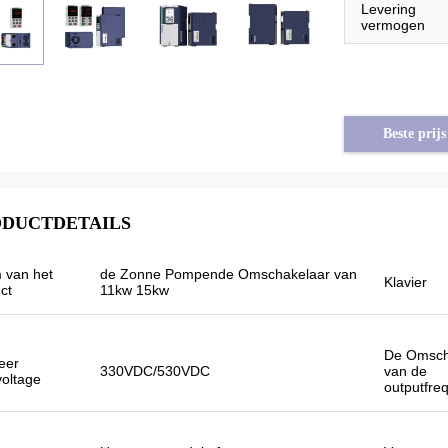
Levering
vermogen
Beste prijs
DUCTDETAILS
 van het
de Zonne Pompende Omschakelaar van
Klavier
ct
11kw 15kw
De Omsch
eer
330VDC/530VDC
van de
ad van Syrië
Tayfun van Turkije
voltage
outputfre
tie van VEIKONG
Omschakelaar van de Veikong is de
anneer anderen
zonnepomp werkelijk in zeer goede