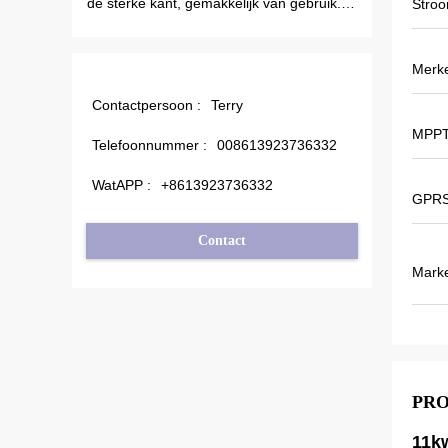
de sterke kant, gemakkelijk van gebruik.
schommelen. Ook is 
Stro
En robuust. Grote PC-software.
minder dan anderen
outputfrequentie ook
energie kan bespare
Merk
Contactpersoon :
Terry
MPPT-
Telefoonnummer :
008613923736332
WatAPP :
+8613923736332
GPR
Contact
Mark
PR
11k