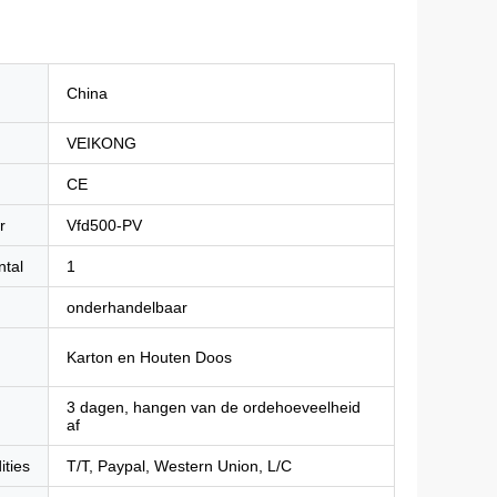
China
VEIKONG
CE
r
Vfd500-PV
ntal
1
onderhandelbaar
Karton en Houten Doos
3 dagen, hangen van de ordehoeveelheid
af
ities
T/T, Paypal, Western Union, L/C