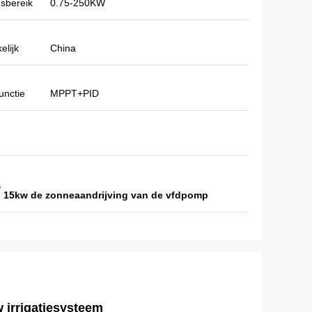
sbereik
0.75-250KW
elijk
China
unctie
MPPT+PID
,
,
15kw de zonneaandrijving van de vfdpomp
irrigatiesysteem