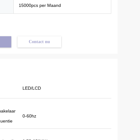
15000pcs per Maand
Contact nu
LED/LCD
akelaar
0-60hz
quentie