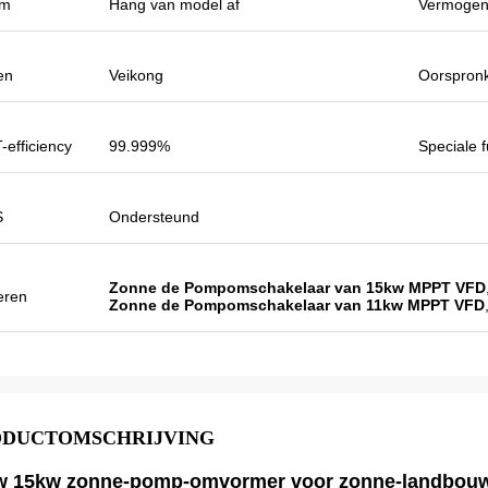
de outputstroom
kwaliteit en wij bereidden ook sommige
om
Hang van model af
Vermogen
, daarom
promotieproducten voor tentoonstelling
 hoger zijn wat meer
voor. Wij gaan nieuwe orden spoedig
n.
maken. Vorig jaar was er slechts één
en
Veikong
Oorspronk
lokale agent en dit jaar, zijn er meer dan 8.
Sommigen van hen verkopen slechts
efficiency
99.999%
Speciale f
Veikong!
S
Ondersteund
Zonne de Pompomschakelaar van 15kw MPPT VFD
eren
Zonne de Pompomschakelaar van 11kw MPPT VFD
ODUCTOMSCHRIJVING
w 15kw zonne-pomp-omvormer voor zonne-landbouw 