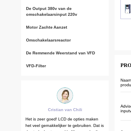
De Output 380v van de
omschakelaarsinput 220v
Motor Zachte Aanzet
Omschakelaarsreactor
De Remmende Weerstand van VFD
PRO
VFD-Filter
Naam
produ
Advis
Cristian van Chili
Brahim Ass
input
Het is zeer goed! LCD de opties maken
De de outputfrequen
het veel gemakkelijker te gebruiken. Dat is
VFD500 is stabiel w