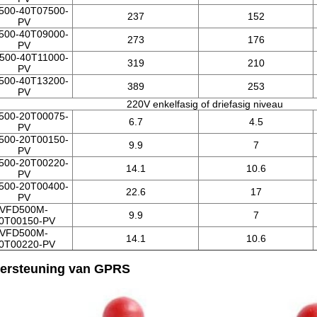
500-40T07500-
237
152
PV
500-40T09000-
273
176
PV
500-40T11000-
319
210
PV
500-40T13200-
389
253
PV
220V enkelfasig of driefasig niveau
500-20T00075-
6.7
4.5
PV
500-20T00150-
9.9
7
PV
500-20T00220-
14.1
10.6
PV
500-20T00400-
22.6
17
PV
VFD500M-
9.9
7
0T00150-PV
VFD500M-
14.1
10.6
0T00220-PV
ersteuning van GPRS