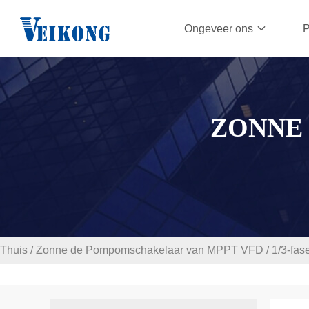
Ongeveer ons
P
ZONNE
Thuis
/
Zonne de Pompomschakelaar van MPPT VFD
/
1/3-fa