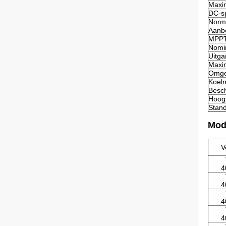
Maxi
DC-s
Norma
Aanb
MPPT-
Nomi
Uitga
Maxi
Omge
Koel
Besc
Hoog
Stan
Mod
V
4
4
4
4