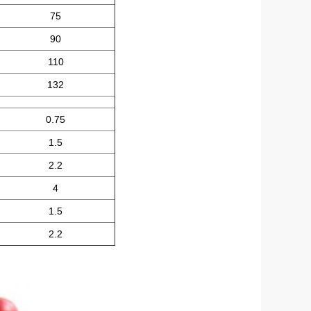
75
90
110
132
0.75
1.5
2.2
4
1.5
2.2