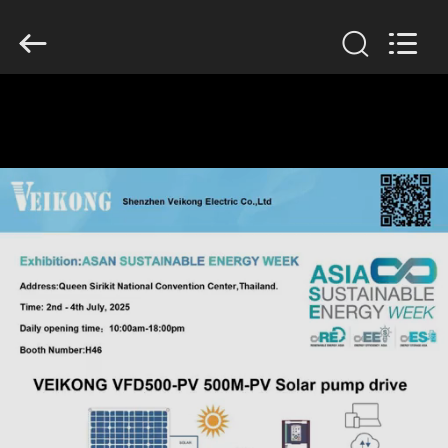
Shenzhen
Veikong
Electric
Co.,
Ltd..
All
Rights
Reserved.
HUIS
PRODUCTEN
ONGEVEER
ONS
FABRIEKSREIS
KWALITEITSCONTROLE