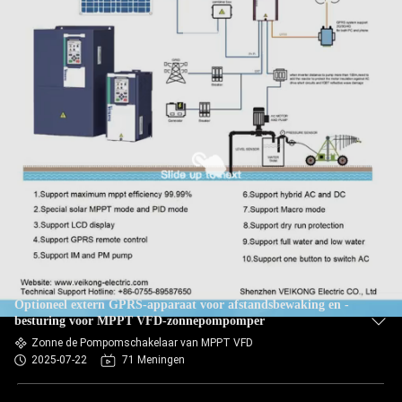
CONTACTEER
ONS
NIEUWS
VERZOEK
OM EEN
CITAAT
SITEMAP
Optioneel extern GPRS-apparaat voor afstandsbewaking en -
PRIVACYBELEID
besturing voor MPPT VFD-zonnepompomper
Zonne de Pompomschakelaar van MPPT VFD
2025-07-22
71 Meningen