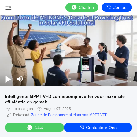
Chatten
Contact
Intelligente MPPT VFD zonnepompinverter voor maximale
efficiëntie en gemak
oplossingen
August 07, 2025
Trefwoord:
Zonne de Pompomschakelaar van MPPT VFD
Chat
Contacteer Ons