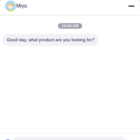
VEIKONG Variable Frequency
VEIKONG High Precision Control S6-
Miya
Inverters geschikt voor
serie
luchtcompressor!
Oplossingen
Oplossingen
August 12, 2025
August 12, 2025
10:04 AM
Good day, what product are you looking for?
02:56
00:51
VEIKONG High End VFD580 586
Veikong zonne-water pompende
gebruikt in vliegende schaar,
omvormer introductie video delen
achtervolgende schaar met hoge
Oplossingen
光伏水泵变频器
precisie
August 11, 2025
July 19, 2022
00:57
00:37
Veikong bypass-schakelaarfunctie
VEIKONG VFD500M PV gebruikt
softstarters
voor ventilatoren