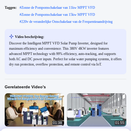
Taggen:
#
Zonne de Pompomschakelaar van 11kw MPPT VFD
#
Zonne de Pompomschakelaar van 15kw MPPT VFD
#
220v de veranderlijke Omschakelaar van de Frequentieaandrijving
Video beschrijving:
Discover the Intelligent MPPT VFD Solar Pump Inverter, designed for
maximum efficiency and convenience. This 380V 4KW inverter features
advanced MPPT technology with 99% efficiency, auto-tracking, and supports
both AC and DC power inputs. Perfect for solar water pumping systems, it offers
dry run protection, overflow protection, and remote control via IoT.
Gerelateerde Video's
01:38
01:55