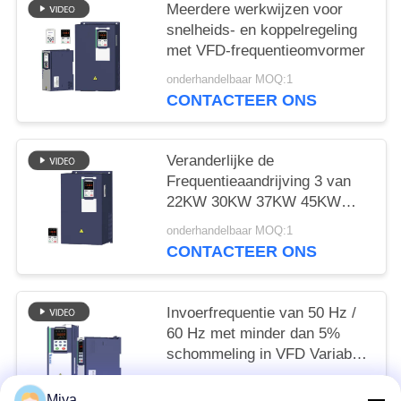
Meerdere werkwijzen voor
snelheids- en koppelregeling
met VFD-frequentieomvormer
onderhandelbaar MOQ:1
CONTACTEER ONS
Veranderlijke de
Frequentieaandrijving 3 van
22KW 30KW 37KW 45KW
VFD Fase Vectorcontrole
onderhandelbaar MOQ:1
CONTACTEER ONS
Invoerfrequentie van 50 Hz /
60 Hz met minder dan 5%
schommeling in VFD Variable
Frequency Drive
onderhandelbaar MOQ:1
Miya