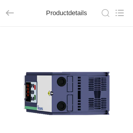
Shenzhen
Veikong
Electric
Co.,
Productdetails
Ltd..
All
Rights
Reserved.
HUIS
PRODUCTEN
ONGEVEER
ONS
FABRIEKSREIS
KWALITEITSCONTROLE