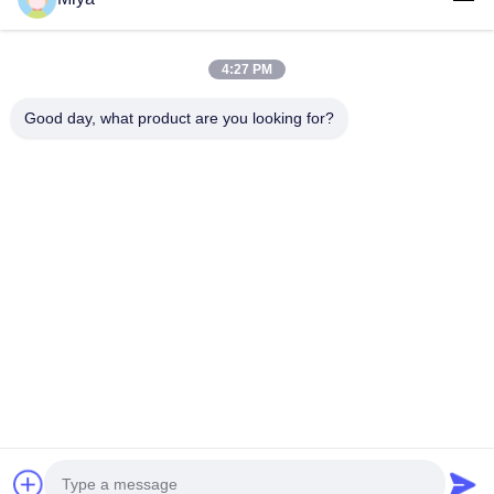
CONTACTEER ONS
4:27 PM
populaire categorieën
Alle
Good day, what product are you looking for?
Omvormer Voor Zonnepompen
3 Omschakelaar Van De Fase De Zonnepomp
Zonne De Pompomschakelaar Van MPPT VFD
Het Zonnecontrolemechanisme Van De Waterpomp
Veranderlijke De Frequentieaandrijving Van VFD
Veranderlijke Frequentieomschakelaars
PMSM-Omschakelaar
De Output 380v Van De Omschakelaarsinput 220v
Teken in