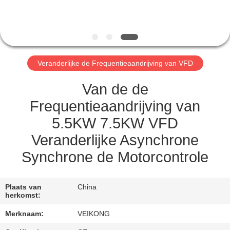
CONTACTEER
ONS
NIEUWS
Veranderlijke de Frequentieaandrijving van VFD
VERZOEK
Van de de
OM EEN
Frequentieaandrijving van
CITAAT
5.5KW 7.5KW VFD
Veranderlijke Asynchrone
SITEMAP
Synchrone de Motorcontrole
PRIVACYBELEID
Plaats van
China
herkomst:
Merknaam:
VEIKONG