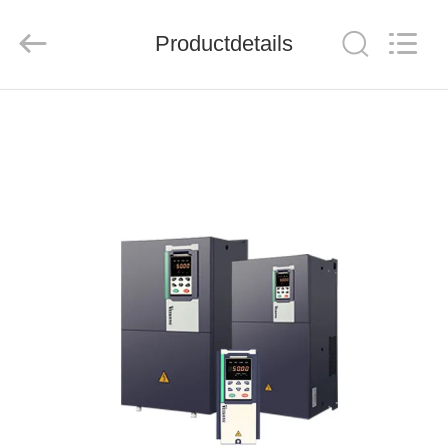
Shenzhen
Veikong
Electric
Co.,
Productdetails
Ltd..
All
Rights
Reserved.
HUIS
PRODUCTEN
ONGEVEER
ONS
FABRIEKSREIS
KWALITEITSCONTROLE