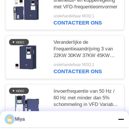
snelheids- en koppelregeling
met VFD-frequentieomvormer
onderhandelbaar MOQ:1
CONTACTEER ONS
Veranderlijke de
Frequentieaandrijving 3 van
22KW 30KW 37KW 45KW
VFD Fase Vectorcontrole
onderhandelbaar MOQ:1
CONTACTEER ONS
Invoerfrequentie van 50 Hz /
60 Hz met minder dan 5%
schommeling in VFD Variable
Frequency Drive
onderhandelbaar MOQ:1
Miya
CONTACTEER ONS