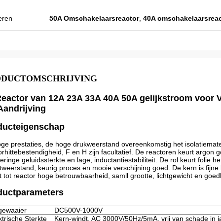
kwaliteit en wij bereidden ook sommige
promotieproducten voor tentoonstelling
eren
50A Omschakelaarsreactor
,
40A omschakelaarsreac
eer
voor. Wij gaan nieuwe orden spoedig
maken. Vorig jaar was er slechts één
lokale agent en dit jaar, zijn er meer dan 8.
Sommigen van hen verkopen slechts
Veikong!
ODUCTOMSCHRIJVING
Reactor van 12A 23A 33A 40A 50A gelijkstroom voor 
Aandrijving
ducteigenschap
ge prestaties, de hoge drukweerstand overeenkomstig het isolatiemate
orhittebestendigheid, F en H zijn facultatief. De reactoren keurt arg
eringe geluidssterkte en lage, inductantiestabiliteit. De rol keurt folie
tweerstand, keurig proces en mooie verschijning goed. De kern is fijne
 tot reactor hoge betrouwbaarheid, samll grootte, lichtgewicht en goedk
ductparameters
gewaaier
DC500V-1000V
ktrische Sterkte
Kern-windt, AC 3000V/50Hz/5mA, vrij van schade in j