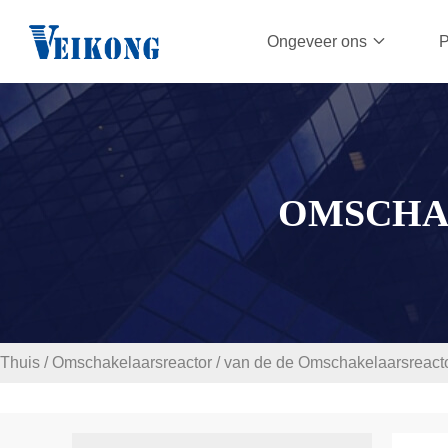
Ongeveer ons
P
OMSCHA
Thuis
/
Omschakelaarsreactor
/
van de de Omschakelaarsreacto