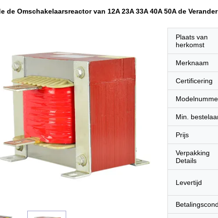
de de Omschakelaarsreactor van 12A 23A 33A 40A 50A de Veranderl
Plaats van
herkomst
Merknaam
Certificering
Modelnumme
Min. bestelaa
Prijs
Verpakking
Details
Levertijd
Betalingscond