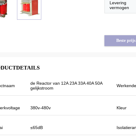
Levering
vermogen
Beste prijs
DUCTDETAILS
de Reactor van 12A 23A 33A 40A 50A
uctnaam
Werkende
gelijkstroom
erkvoltage
380v-480v
Kleur
Tayfun van Turkije
Omschakelaar van de Veikong is de
ai
≤65dB
Isolatiera
zonnepomp werkelijk in zeer goede