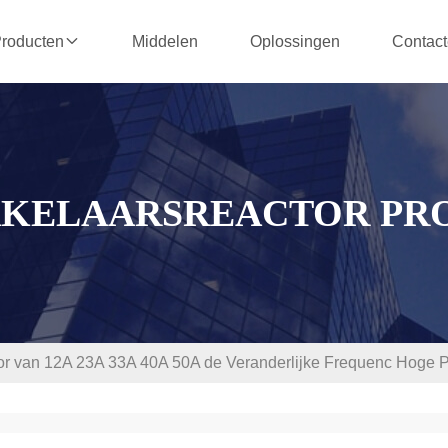
Middelen
Oplossingen
Contact
roducten
KELAARSREACTOR PR
r van 12A 23A 33A 40A 50A de Veranderlijke Frequenc Hoge P