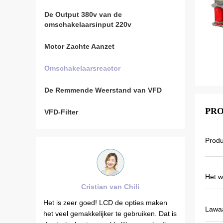
De Output 380v van de
omschakelaarsinput 220v
Motor Zachte Aanzet
Omschakelaarsreactor
De Remmende Weerstand van VFD
PRO
VFD-Filter
Prod
Het w
istian van Chili
Brahim Assad van Syrië
oed! LCD de opties maken
De de outputfrequentie van VEIKONG
Lawa
kelijker te gebruiken. Dat is
VFD500 is stabiel wanneer anderen