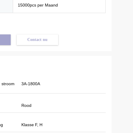
15000pcs per Maand
Contact nu
 stroom
3A-1800A
Rood
ng
Klasse F, H