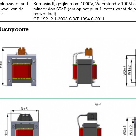
talonweerstand
Kern-windt, gelijkstroom 1000V, Weerstand > 100M 
awaai van de
minder dan 65dB (om op het punt 1 meter vanaf de 
or
horizontaal)
GB 19212.1-2008 GB/T 1094.6-2011
ductgrootte