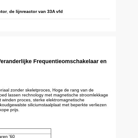
tor
,
de lijnreactor van 33A vfd
Veranderlijke Frequentieomschakelaar en
riaal zonder skeletproces, Hoge de rang van de
on goed lassen rechnology met magnetische stroomlekkage
 het winden proces, sterke elektromagnetische
 koudgewalste siliciumstaalplaat met beperkte verliezen
ope prijs.
aren '60