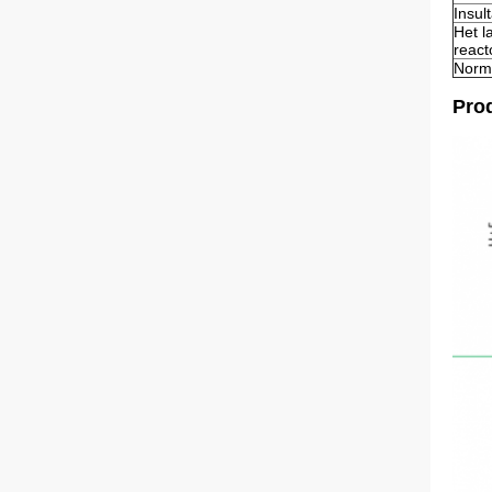
Insul
Het l
react
Norm
Pro