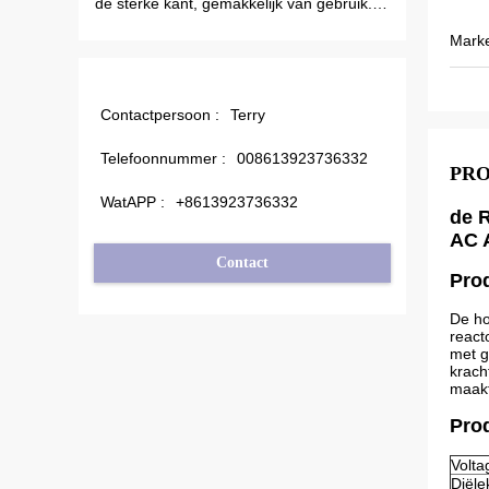
, gemakkelijk van gebruik.
schommelen. Ook is de outputstroom
ote PC-software.
minder dan anderen, daarom
Mark
outputfrequentie ook hoger zijn wat m
energie kan besparen.
Contactpersoon :
Terry
Telefoonnummer :
008613923736332
PR
WatAPP :
+8613923736332
de 
AC 
Contact
Pro
De ho
react
met g
krach
maakt
Pro
Volta
Diële