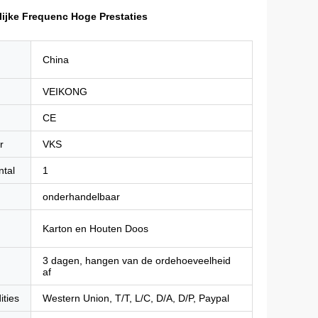
ijke Frequenc Hoge Prestaties
China
VEIKONG
CE
r
VKS
ntal
1
onderhandelbaar
Karton en Houten Doos
3 dagen, hangen van de ordehoeveelheid
af
ities
Western Union, T/T, L/C, D/A, D/P, Paypal