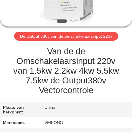
CONTACTEER
ONS
NIEUWS
De Output 380v van de omschakelaarsinput 220v
VERZOEK
Van de de
OM EEN
Omschakelaarsinput 220v
CITAAT
van 1.5kw 2.2kw 4kw 5.5kw
7.5kw de Output380v
SITEMAP
Vectorcontrole
PRIVACYBELEID
Plaats van
China
herkomst:
Merknaam:
VEIKONG