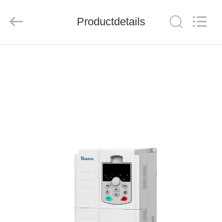
Shenzhen
Veikong
Electric
Co.,
Productdetails
Ltd..
All
Rights
Reserved.
HUIS
PRODUCTEN
ONGEVEER
ONS
FABRIEKSREIS
KWALITEITSCONTROLE