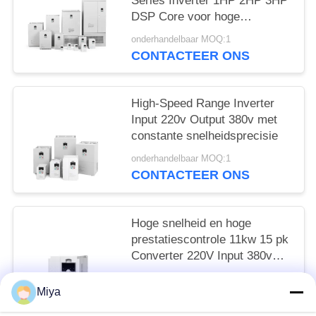
Series Inverter 1HP 2HP 3HP
DSP Core voor hoge
snelheidsregeling
onderhandelbaar MOQ:1
CONTACTEER ONS
High-Speed Range Inverter
Input 220v Output 380v met
constante snelheidsprecisie
onderhandelbaar MOQ:1
CONTACTEER ONS
Hoge snelheid en hoge
prestatiescontrole 11kw 15 pk
Converter 220V Input 380v
Output VFD
onderhandelbaar MOQ:1
Miya
CONTACTEER ONS