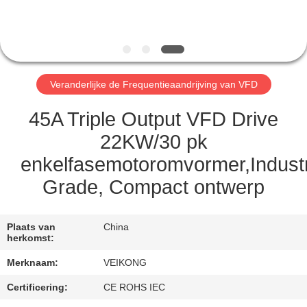
CONTACTEER
ONS
NIEUWS
Veranderlijke de Frequentieaandrijving van VFD
VERZOEK
45A Triple Output VFD Drive
OM EEN
22KW/30 pk
CITAAT
enkelfasemotoromvormer,Industr
Grade, Compact ontwerp
SITEMAP
Plaats van
China
PRIVACYBELEID
herkomst:
Merknaam:
VEIKONG
Certificering:
CE ROHS IEC