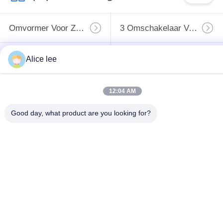
Omvormer Voor Zonnepompen
3 Omschakelaar Van De Fase De Zonnepomp
Zonne De Pompomschakelaar Van MPPT VFD
Het Zonnecontrolemechanisme Van De Waterpomp
Alice lee
Veranderlijke De Frequentieaandrijving Van VFD
Veranderlijke Frequentieomschakelaars
12:04 AM
Good day, what product are you looking for?
PMSM-Omschakelaar
De Output 380v Van De Omschakelaarsinput 220v
Teken in