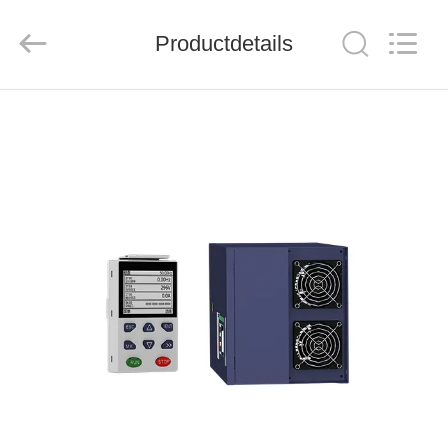
Shenzhen
Veikong
Electric
Co.,
Productdetails
Ltd..
All
Rights
Reserved.
HUIS
PRODUCTEN
ONGEVEER
ONS
FABRIEKSREIS
KWALITEITSCONTROLE