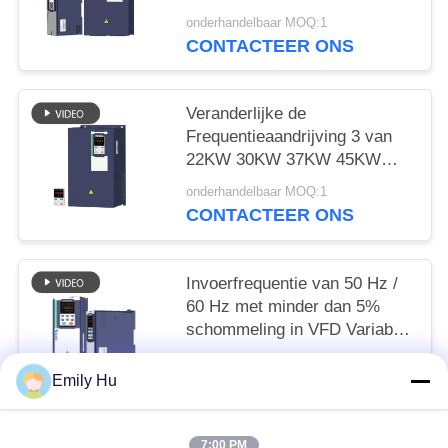
onderhandelbaar MOQ:1
CONTACTEER ONS
Veranderlijke de
Frequentieaandrijving 3 van
22KW 30KW 37KW 45KW
VFD Fase Vectorcontrole
onderhandelbaar MOQ:1
CONTACTEER ONS
Invoerfrequentie van 50 Hz /
60 Hz met minder dan 5%
schommeling in VFD Variable
Frequency Drive
onderhandelbaar MOQ:1
Emily Hu
CONTACTEER ONS
7:00 PM