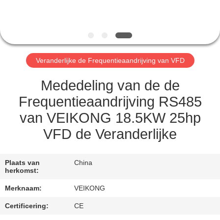
CONTACTEER
ONS
NIEUWS
Veranderlijke de Frequentieaandrijving van VFD
VERZOEK
Mededeling van de de
OM EEN
Frequentieaandrijving RS485
CITAAT
van VEIKONG 18.5KW 25hp
VFD de Veranderlijke
SITEMAP
Plaats van
China
PRIVACYBELEID
herkomst:
Merknaam:
VEIKONG
Certificering:
CE