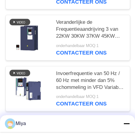
CONTACTEER ONS
Veranderlijke de
Frequentieaandrijving 3 van
22KW 30KW 37KW 45KW
VFD Fase Vectorcontrole
onderhandelbaar MOQ:1
CONTACTEER ONS
Invoerfrequentie van 50 Hz /
60 Hz met minder dan 5%
schommeling in VFD Variable
Frequency Drive
onderhandelbaar MOQ:1
CONTACTEER ONS
Miya
populaire categorieën
Alle