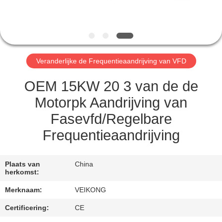
CONTACTEER
ONS
NIEUWS
Veranderlijke de Frequentieaandrijving van VFD
VERZOEK
OEM 15KW 20 3 van de de
OM EEN
Motorpk Aandrijving van
CITAAT
Fasevfd/Regelbare
Frequentieaandrijving
SITEMAP
Plaats van
China
PRIVACYBELEID
herkomst:
Merknaam:
VEIKONG
Certificering:
CE