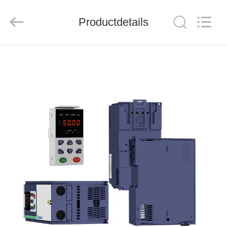
Shenzhen
Veikong
Electric
Co.,
Productdetails
Ltd..
All
Rights
Reserved.
HUIS
PRODUCTEN
ONGEVEER
ONS
FABRIEKSREIS
KWALITEITSCONTROLE