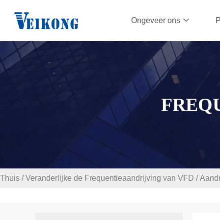
Ongeveer ons
P
FREQU
Thuis
/
Veranderlijke de Frequentieaandrijving van VFD
/
Aandr