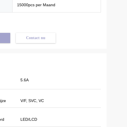
15000pcs per Maand
Contact nu
5.6A
ijze
V/F, SVC, VC
ord
LED/LCD