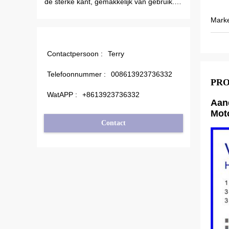
 sterke kant, gemakkelijk van gebruik.
schommelen. Ook is de o
 robuust. Grote PC-software.
minder dan anderen, da
Mark
outputfrequentie ook hog
energie kan besparen.
Contactpersoon :
Terry
Telefoonnummer :
008613923736332
PR
WatAPP :
+8613923736332
Aand
Mot
Contact