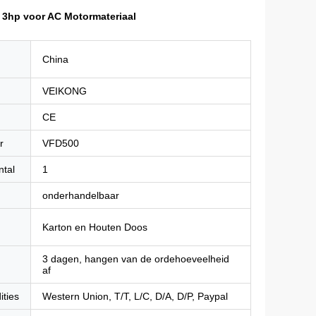
W 3hp voor AC Motormateriaal
China
VEIKONG
CE
r
VFD500
ntal
1
onderhandelbaar
Karton en Houten Doos
3 dagen, hangen van de ordehoeveelheid
af
ities
Western Union, T/T, L/C, D/A, D/P, Paypal