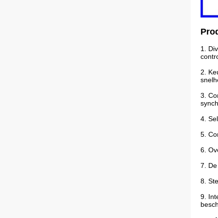
Pro
1.
Div
contr
2.
Keu
snelh
3.
Con
synch
4.
Sel
5.
Com
6.
Ove
7.
De 
8.
Ste
9.
Int
besch