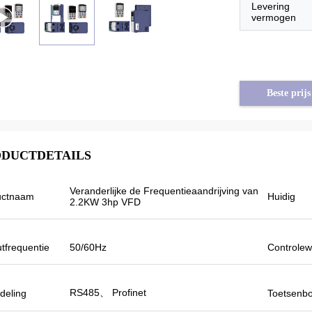
Levering
vermogen
Beste prijs
DUCTDETAILS
Veranderlijke de Frequentieaandrijving van
uctnaam
Huidig
2.2KW 3hp VFD
tfrequentie
50/60Hz
Controlew
an Syrië
Tayfun van Turkije
 van VEIKONG
Omschakelaar van de Veikong is de
RS485、 Profinet
deling
Toetsenb
er anderen
zonnepomp werkelijk in zeer goede