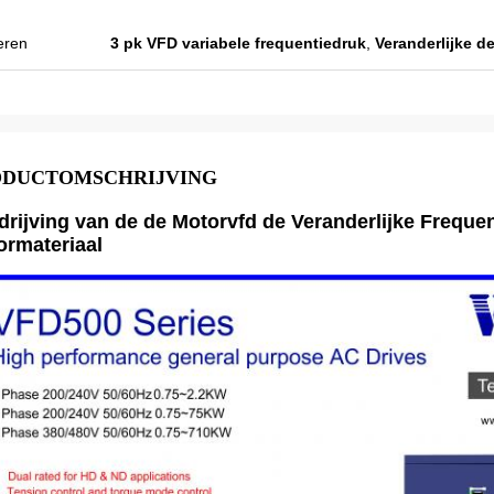
utputstroom
kwaliteit en wij bereidden ook sommige
arom
promotieproducten voor tentoonstelling
eren
3 pk VFD variabele frequentiedruk
,
Veranderlijke d
er zijn wat meer
voor. Wij gaan nieuwe orden spoedig
maken. Vorig jaar was er slechts één
lokale agent en dit jaar, zijn er meer dan 8.
Sommigen van hen verkopen slechts
Veikong!
ODUCTOMSCHRIJVING
rijving van de de Motorvfd de Veranderlijke Freque
ormateriaal