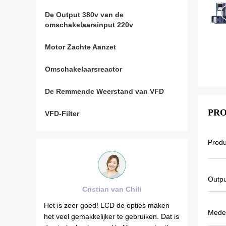
De Output 380v van de
omschakelaarsinput 220v
Motor Zachte Aanzet
Omschakelaarsreactor
De Remmende Weerstand van VFD
PRO
VFD-Filter
Prod
Outpu
Cristian van Chili
Brahim Assad v
t is zeer goed! LCD de opties maken
De de outputfrequentie
Mede
t veel gemakkelijker te gebruiken. Dat is
VFD500 is stabiel wanne