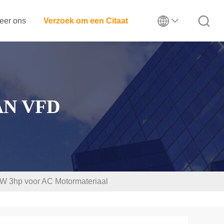
eer ons
Verzoek om een Citaat
AN VFD
2KW 3hp voor AC Motormateriaal