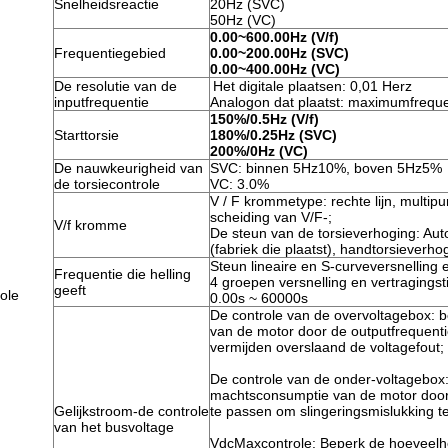
Snelheidsreactie
20Hz (SVC)
50Hz (VC)
0.00~600.00Hz (V/f)
Frequentiegebied
0.00~200.00Hz (SVC)
0.00~400.00Hz (VC)
De resolutie van de
Het digitale plaatsen: 0,01 Herz
inputfrequentie
Analogon dat plaatst: maximumfreque
150%/0.5Hz (V/f)
Starttorsie
180%/0.25Hz (SVC)
200%/0Hz (VC)
De nauwkeurigheid van
SVC: binnen 5Hz10%, boven 5Hz5%
de torsiecontrole
VC: 3.0%
V / F krommetype: rechte lijn, multipu
scheiding van V/F-;
V/f kromme
De steun van de torsieverhoging: Aut
(fabriek die plaatst), handtorsieverho
Steun lineaire en S-curveversnelling 
Frequentie die helling
4 groepen versnelling en vertragingst
geeft
ole
0.00s ~ 60000s
De controle van de overvoltagebox: 
van de motor door de outputfrequent
vermijden overslaand de voltagefout;
De controle van de onder-voltagebox:
machtsconsumptie van de motor door
Gelijkstroom-de controle
te passen om slingeringsmislukking t
van het busvoltage
VdcMaxcontrole: Beperk de hoeveelh