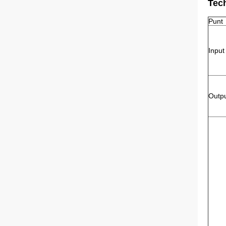
Tec
Punt
Input
Outp