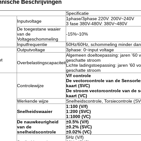
hnische Beschrijvingen
Specificatie
1phase/3phase 220V: 200V~240V
Inputvoltage
3 fase 380V-480V: 380V~480V
De toegestane waaier
van de
-15%~10%
Voltageschommeling
Inputfrequentie
50Hz/60Hz, schommeling minder da
Outputvoltage
3phase: 0~input voltage
Algemeen doeltoepassing: jaren '60 
ut
geschatte stroom
Overbelastingscapaciteit
Lichte ladingstoepassing: jaren '60 
geschatte stroom
V/f controle
De vectorcontrole van de Sensorl
Controlewijze
kaart (SVC)
De stroom vectorcontrole van de 
kaart (VC)
Werkende wijze
Snelheidscontrole, Torsiecontrole (S
1:100 (V/f)
Snelheidswaaier
1:200 (SVC)
1:1000 (VC)
De nauwkeurigheid
±0.5% (V/f)
van de
±0.2% (SVC)
snelheidscontrole
±0.02% (VC)
5Hz (V/f)