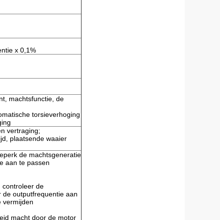
ntie x 0,1%
nt, machtsfunctie, de
omatische torsieverhoging
ging
en vertraging;
ijd, plaatsende waaier
beperk de machtsgeneratie
ie aan te passen
 controleer de
 de outputfrequentie aan
e vermijden
eid macht door de motor