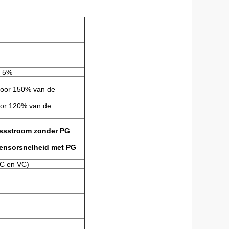
n 5%
voor 150% van de
voor 120% van de
essstroom zonder PG
sensorsnelheid met PG
VC en VC)