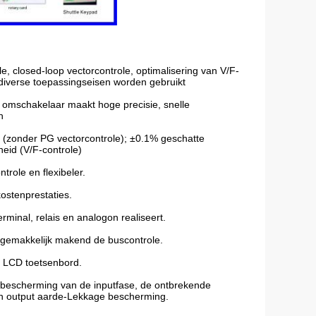
e, closed-loop vectorcontrole, optimalisering van V/F-
 diverse toepassingseisen worden gebruikt
e omschakelaar maakt hoge precisie, snelle
n
 (zonder PG vectorcontrole); ±0.1% geschatte
eid (V/F-controle)
trole en flexibeler.
ostenprestaties.
erminal, relais en analogon realiseert.
 gemakkelijk makend de buscontrole.
r LCD toetsenbord.
e bescherming van de inputfase, de ontbrekende
en output aarde-Lekkage bescherming.