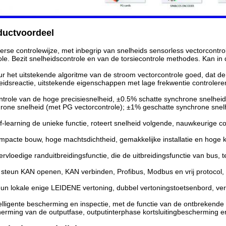
ductvoordeel
erse controlewijze, met inbegrip van snelheids sensorless vectorcontrol
ole. Bezit snelheidscontrole en van de torsiecontrole methodes. Kan in
r het uitstekende algoritme van de stroom vectorcontrole goed, dat d
eidsreactie, uitstekende eigenschappen met lage frekwentie controlere
trole van de hoge precisiesnelheid, ±0.5% schatte synchrone snelheid
rone snelheid (met PG vectorcontrole); ±1% geschatte synchrone snelh
f-learning de unieke functie, roteert snelheid volgende, nauwkeurige con
pacte bouw, hoge machtsdichtheid, gemakkelijke installatie en hoge k
rvloedige randuitbreidingsfunctie, die de uitbreidingsfunctie van bus, t
steun KAN openen, KAN verbinden, Profibus, Modbus en vrij protocol,
un lokale enige LEIDENE vertoning, dubbel vertoningstoetsenbord, ve
elligente bescherming en inspectie, met de functie van de ontbrekend
erming van de outputfase, outputinterphase kortsluitingbescherming 