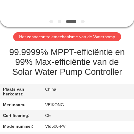
CONTACTEER
ONS
NIEUWS
Het zonnecontrolemechanisme van de Waterpomp
VERZOEK
99.9999% MPPT-efficiëntie en
OM EEN
99% Max-efficiëntie van de
CITAAT
Solar Water Pump Controller
SITEMAP
Plaats van
China
herkomst:
PRIVACYBELEID
Merknaam:
VEIKONG
Certificering:
CE
Modelnummer:
Vfd500-PV