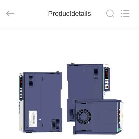
Shenzhen
Veikong
Electric
Co.,
Productdetails
Ltd..
All
Rights
Reserved.
HUIS
PRODUCTEN
ONGEVEER
ONS
FABRIEKSREIS
KWALITEITSCONTROLE