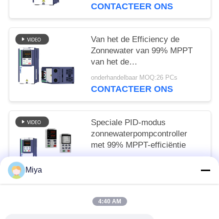
CONTACTEER ONS
Van het de Efficiency de
Zonnewater van 99% MPPT
van het de
Pompcontrolemechanisme
onderhandelbaar MOQ:26 PCs
Bescherming van With Dry
CONTACTEER ONS
Run
Speciale PID-modus
zonnewaterpompcontroller
met 99% MPPT-efficiëntie
onderhandelbaar MOQ:24 STUKS
Miya
CONTACTEER ONS
4:40 AM
populaire categorieën
Alle