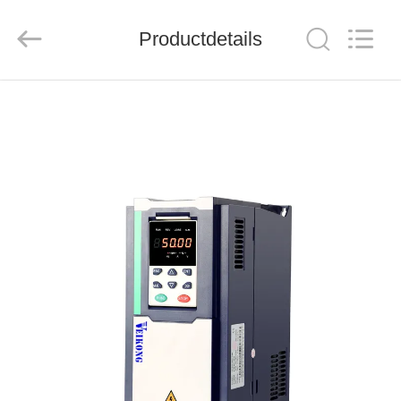
Shenzhen
Veikong
Electric
Co.,
Productdetails
Ltd..
All
Rights
Reserved.
HUIS
PRODUCTEN
ONGEVEER
ONS
FABRIEKSREIS
KWALITEITSCONTROLE