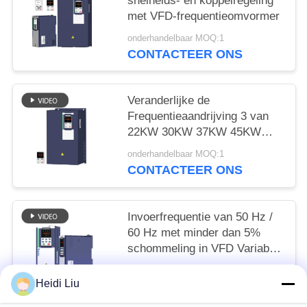
snelheids- en koppelregeling
met VFD-frequentieomvormer
onderhandelbaar MOQ:1
CONTACTEER ONS
Veranderlijke de
Frequentieaandrijving 3 van
22KW 30KW 37KW 45KW
VFD Fase Vectorcontrole
onderhandelbaar MOQ:1
CONTACTEER ONS
Invoerfrequentie van 50 Hz /
60 Hz met minder dan 5%
schommeling in VFD Variable
Frequency Drive
onderhandelbaar MOQ:1
Heidi Liu
CONTACTEER ONS