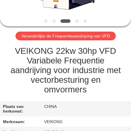
CONTACTEER
ONS
NIEUWS
Veranderlijke de Frequentieaandrijving van VFD
VERZOEK
VEIKONG 22kw 30hp VFD
OM EEN
Variabele Frequentie
CITAAT
aandrijving voor industrie met
vectorbesturing en
SITEMAP
omvormers
PRIVACYBELEID
Plaats van
CHINA
herkomst:
Merknaam:
VEIKONG