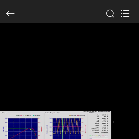
Shenzhen
Veikong
Electric
Co.,
Ltd..
All
Rights
Reserved.
HUIS
PRODUCTEN
ONGEVEER
ONS
FABRIEKSREIS
KWALITEITSCONTROLE