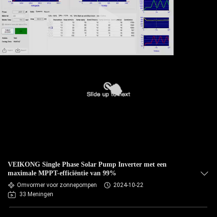
CONTACTEER
ONS
NIEUWS
VERZOEK
OM EEN
CITAAT
SITEMAP
VEIKONG Single Phase Solar Pump Inverter met een
PRIVACYBELEID
maximale MPPT-efficiëntie van 99%
Omvormer voor zonnepompen
2024-10-22
33 Meningen